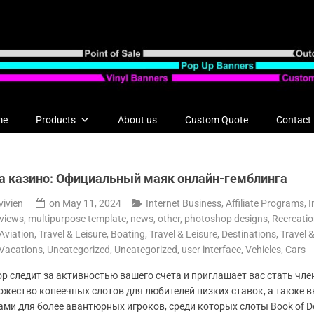
me
Products
About us
Custom Quote
Contact
a казино: Официальный маяк онлайн-гемблинга
vivien
on
May 11, 2024
Internet Business, Affiliate Programs
,
I
eviews
,
multipurpose template
,
news
,
other
,
photoshop designs
,
Recreatio
 Aviation
,
Travel & Leisure, Boating
,
Travel & Leisure, Destinations
,
Travel 
 Vacations
,
Uncategorized
,
Uncategorized
,
user interface
,
Vehicles, Cars
р следит за активностью вашего счета и приглашает вас стать чле
ожество копеечных слотов для любителей низких ставок, а также
ми для более авантюрных игроков, среди которых слоты Book of De