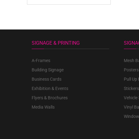
SIGNAGE & PRINTING
SIGNA
A-Frames
Mesh B
Building Signage
Posters
Business Cards
Pull Up
Exhibition & Events
Stickers
Flyers & Brochures
Vehicle
Media Walls
Vinyl B
Window