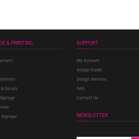
GE & PRINTING
SUPPORT
anners
My Account
Design Guide
 Banners
Design Services
 & Decals
FAQ
 Signage
Contact Us
anner
NEWSLETTER
 Signage