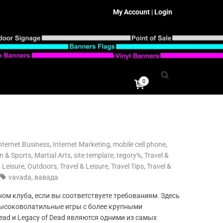
My Account
|
Login
0
nternet Business, Internet Marketing
,
mobile cell phone
,
n & Sports, Martial Arts
,
site template
,
tegory%
,
Travel &
& Leisure, Outdoors
,
Travel & Leisure, Travel Tips
,
Travel &
vavada
,
вавада
ном клуба, если вы соответствуете требованиям. Здесь
 высоковолатильные игры с более крупными
ad и Legacy of Dead являются одними из самых