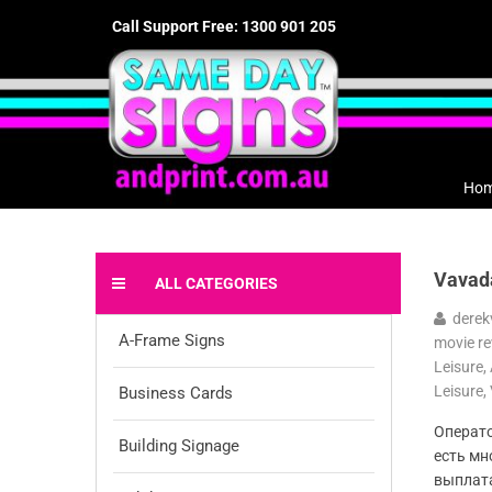
Call Support Free: 1300 901 205
Ho
Vavad
ALL CATEGORIES
derek
A-Frame Signs
movie r
Leisure,
Leisure,
Business Cards
Операто
Building Signage
есть мн
выплата