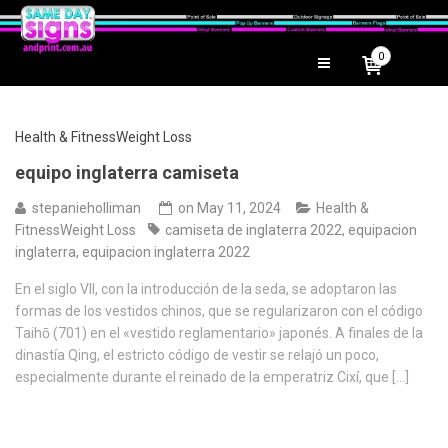
0
Health & FitnessWeight Loss
equipo inglaterra camiseta
stepanieholliman
on
May 11, 2024
Health &
FitnessWeight Loss
camiseta de inglaterra 2022
,
equipacion
inglaterra
,
equipacion inglaterra 2022
En el siglo VII, con la introducción de la seda, se adoptaron las
formas de los vestidos chinos, que se regularizaron con el código
Taihō (701) en el «vestido reglamentario» japonés. A finales de la
dinastía Qing, el estricto código de vestir se relajó un poco,
especialmente durante el reinado de la emperatriz Cixí, que […]