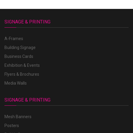
SIGNAGE & PRINTING
A-Frames
Building Signage
Business Cards
Exhibition & Events
Flyers & Brochures
Media Walls
SIGNAGE & PRINTING
Mesh Banners
Posters